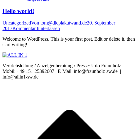
Hello world!
Uncategorized
Von
tom@dieplakatwand.de
20. September
2017
Kommentar hinterlassen
Welcome to WordPress. This is your first post. Edit or delete it, then
start writing!
Vertriebsleitung / Anzeigenberatung / Presse: Udo Fraunholz
Mobil: +49 151 25392607 | E-Mail: info@fraunholz-sw.de |
info@allin1-sw.de
t
T